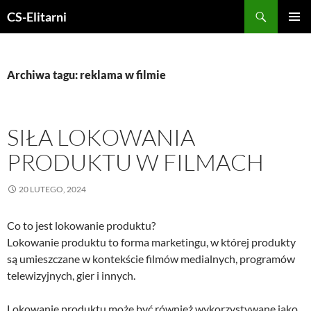
Przejdź
Szukaj
CS-Elitarni
do
MENU
treści
GŁÓWN
Archiwa tagu: reklama w filmie
SIŁA LOKOWANIA
PRODUKTU W FILMACH
20 LUTEGO, 2024
Co to jest lokowanie produktu?
Lokowanie produktu to forma marketingu, w której produkty
są umieszczane w kontekście filmów medialnych, programów
telewizyjnych, gier i innych.
Lokowanie produktu może być również wykorzystywane jako