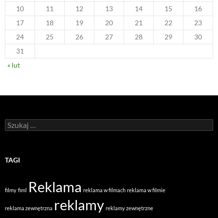
10
11
12
13
14
15
16
17
18
19
20
21
22
23
24
25
26
27
28
29
30
31
« lut
Szukaj:
TAGI
Reklama
filmy
fiml
reklama w filmach
reklama w filmie
reklamy
reklama zewnętrzna
reklamy zewnętrzne