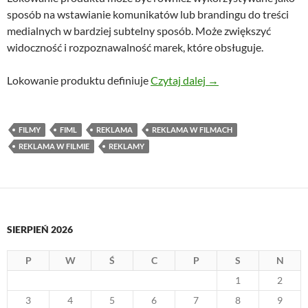
sposób na wstawianie komunikatów lub brandingu do treści
medialnych w bardziej subtelny sposób. Może zwiększyć
widoczność i rozpoznawalność marek, które obsługuje.
Siła lokowania produ
Lokowanie produktu definiuje
Czytaj dalej
→
FILMY
FIML
REKLAMA
REKLAMA W FILMACH
REKLAMA W FILMIE
REKLAMY
SIERPIEŃ 2026
P
W
Ś
C
P
S
N
1
2
3
4
5
6
7
8
9